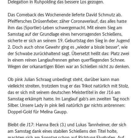
Delegation in Ruhpolding das bessere Los gezogen.
Das Comeback des Wochenende lieferte David Schmutz ab.
Pfeiffersches Drüsenfieber, zäher Coronaverlauf, das alles hatte
ihm das (Sportler)-Leben schwergemacht. Mit einem Sieg am
Samstag auf der Grundlage eines hervorragenden Schießens,
sicherte er sich an seinem 19. Geburtstag den Sieg in der Jugend
2. Doch auch ohne Gewehr ging es „wieder a bissle besser“, wie
der Schwabe zurückhaltend sagt. Übersetzt heißt das: Platz zwei
in einem reinen Langlaufrennen gehen querfliegenden Schnee.
Wegen der orkanartigen Böen war an Schießen nicht zu denken.
Ob pink Julian Schraag unbedingt steht, darüber kann man
vielleicht streiten, trotzdem trug er das Trikot natürlich mit Stolz,
das er sich mit seinem deutschen Meistertitel in der J16 am
Samstag erkämpft hatte. Im Langlauf gab‘s am zweiten Tag noch
Silber. Unsere Lady in pink ließ natürlich gar nichts anbrennen:
Doppel-Gold für Melina Gaupp.
Bleibt die J17: Hanna Beck (3.) und Lukas Tannheimer, der sich
am Samstag dank eines stabilen Schießens den Titel holte,
machten sich am Sonntag schon auf Richtung Flughafen. Auf