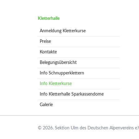
Ansprechpartner
Termine
Navigation
Kletterhalle
Berichte
überspringen
Anmeldung Kletterkurse
Preise
Kontakte
Belegungsübersicht
Info Schnupperklettern
Info Kletterkurse
Info Kletterhalle Sparkassendome
Galerie
© 2026. Sektion Ulm des Deutschen Alpenvereins e.