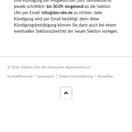
Eine Kündigung der Mitgliedschaft zum Jahresende ist
jeweils schriftlich
bis 30.09. eingehend
an die Sektion
Ulm per Email:
info@dav-ulm.de
zu richten. Jede
Kündigung wird per Email bestätigt, denn diese
Kündigungsbestätigung können Sie dann auch bei einem
eventuellen Sektionsübertritt der neuen Sektion vorlegen.
© 2026. Sektion Ulm des Deutschen Alpenvereins e.V.
Navigation
Kontaktformular
Impressum
Datenschutzerklärung
Anmelden
überspringen