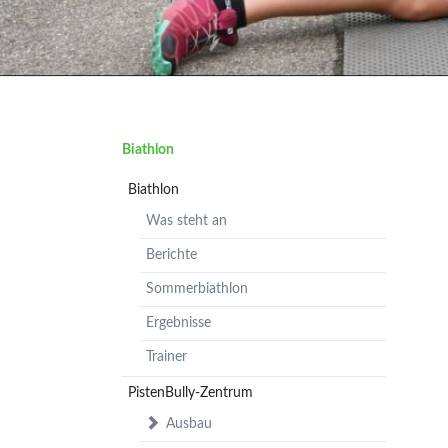
Navigation
Biathlon
überspringen
Biathlon
Was steht an
Berichte
Sommerbiathlon
Ergebnisse
Trainer
PistenBully-Zentrum
Ausbau