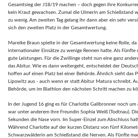
Gesamtsieg der J18/19 machen – doch gegen ihre Konkurrent
kein Kraut gewachsen. Zumal die Ulmerin am Schießstand wi
zu wenig. Am zweiten Tag gelang ihr dann aber ein sehr versö
sich den zweiten Platz in der Gesamtwertung.
Mareike Braun spielte in der Gesamtwertung keine Rolle, da 
internationaler Einsätze zu wenige Rennen hatte. Als Fünfte
gute Leistungen. Für die Zwillinge steht nun eine ganz ande
das Abitur. Wie es dann weitergeht, entscheidet der Deutsc
hoffen auf einen Platz bei einer Behörde. Ähnlich sieht das 
Lipowitz aus - auch wenn er statt Abitur Matura schreibt. Auch
Behörde, um im Biathlon den nächsten Schritt machen zu k
In der Jugend 16 ging es für Charlotte Gallbronner noch u
war unter anderem ihre Freundin Sophia Weiß (Todtnau). Die 
Sekunden die Nase vorn. Im Super-Einzel zum Abschluss hatt
Während Charlotte auf der kurzen Distanz von fünf Kilomete
Schwarzwälderin am Schießstand die Nerven. Als Fünfte ma