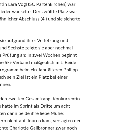
in Lara Vogl (SC Partenkirchen) war
eder wackelte. Der zwölfte Platz war
hnlicher Abschluss (4.) und sie sicherte
sie aufgrund ihrer Verletzung und
 und Sechste zeigte sie aber nochmal
re Prüfung an: In zwei Wochen beginnt
he Ski-Verband maßgeblich mit. Beide
Programm beim ein Jahr älteren Philipp
 sein Ziel ist ein Platz bei einer
önnen.
m den zweiten Gesamtrang. Konkurrentin
hatte im Sprint als Dritte um acht
en dann beide ihre liebe Mühe:
rn nicht auf Touren kam, versagten der
chte Charlotte Gallbronner zwar noch